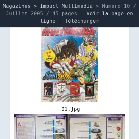
Magazines
> Impact Multimedia
> Numéro 10 /
Juillet 2005 / 45 pages
|
Voir la page en
ligne
|
Télécharger
01.jpg