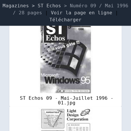
Magazines
> ST Echos
> Numéro 09 / Mai 1996
/ 28 pages
|
Voir la page en ligne
|
Télécharger
ST Echos 09 - Mai-Juillet 1996 -
01.jpg